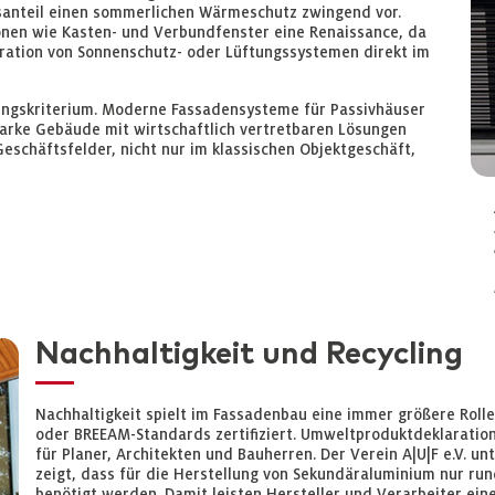
anteil einen sommerlichen Wärmeschutz zwingend vor.
ionen wie Kasten- und Verbundfenster eine Renaissance, da
gration von Sonnenschutz- oder Lüftungssystemen direkt im
idungskriterium. Moderne Fassadensysteme für Passivhäuser
arke Gebäude mit wirtschaftlich vertretbaren Lösungen
Geschäftsfelder, nicht nur im klassischen Objektgeschäft,
Nachhaltigkeit und Recycling
Nachhaltigkeit spielt im Fassadenbau eine immer größere Roll
oder BREEAM-Standards zertifiziert. Umweltproduktdeklarati
für Planer, Architekten und Bauherren. Der Verein A|U|F e.V. 
zeigt, dass für die Herstellung von Sekundäraluminium nur ru
benötigt werden. Damit leisten Hersteller und Verarbeiter eine