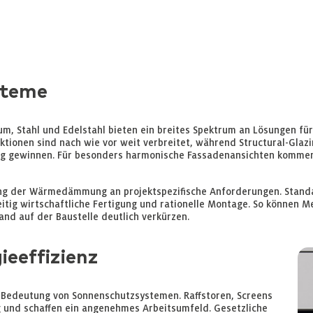
steme
m, Stahl und Edelstahl bieten ein breites Spektrum an Lösungen für
ktionen sind nach wie vor weit verbreitet, während Structural-Glaz
 gewinnen. Für besonders harmonische Fassadenansichten kommen 
ng der Wärmedämmung an projektspezifische Anforderungen. Standar
tig wirtschaftliche Fertigung und rationelle Montage. So können Met
d auf der Baustelle deutlich verkürzen.
eeffizienz
Bedeutung von Sonnenschutzsystemen. Raffstoren, Screens
 und schaffen ein angenehmes Arbeitsumfeld. Gesetzliche