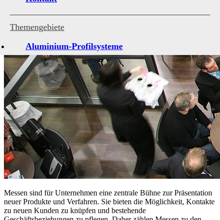
Themengebiete
Aluminium-Profilsysteme
Antriebe und Steuerungen
Architekturverglasungen
Beschläge für Fenster und Türen
Holzfenster-Hersteller
Institute, Verbände, Gütegemeinschaten
Kleben, Dichten, Montieren
Kunststofffenster-Hersteller
Kunststoff-Profilsysteme
Messen sind für Unternehmen eine zentrale Bühne zur Präsentation
neuer Produkte und Verfahren. Sie bieten die Möglichkeit, Kontakte
Marktübersichten
zu neuen Kunden zu knüpfen und bestehende
Geschäftsbeziehungen zu pflegen. Daher zählen Messen zu den