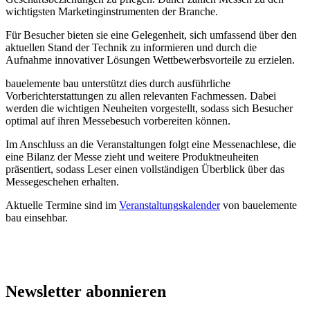
Maschinen zur Alu- und PVC-Profilbearbeitung
wichtigsten Marketinginstrumenten der Branche.
Für Besucher bieten sie eine Gelegenheit, sich umfassend über den
Maschinen zur Holzfensterfertigung
aktuellen Stand der Technik zu informieren und durch die
Aufnahme innovativer Lösungen Wettbewerbsvorteile zu erzielen.
Messen und Veranstaltungen
bauelemente bau unterstützt dies durch ausführliche
Software für den Einsatz im Fensterbau und -hand
Vorberichterstattungen zu allen relevanten Fachmessen. Dabei
werden die wichtigen Neuheiten vorgestellt, sodass sich Besucher
Sonnen- und Sichtschutzsysteme
optimal auf ihren Messebesuch vorbereiten können.
Im Anschluss an die Veranstaltungen folgt eine Messenachlese, die
Abonnement
eine Bilanz der Messe zieht und weitere Produktneuheiten
präsentiert, sodass Leser einen vollständigen Überblick über das
Service
Messegeschehen erhalten.
Archiv für Abonnenten
Aktuelle Termine sind im
Veranstaltungskalender
von bauelemente
bau einsehbar.
Probeheft Bestellung
Newsletter
Newsletter
abonnieren
Anzeigen