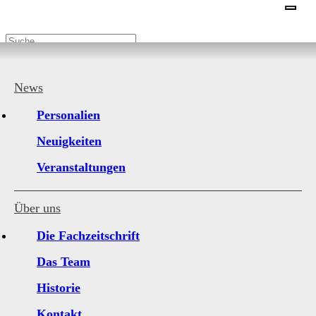
Themengebiete
News
Messen und Veranstaltungen
Personalien
Neuigkeiten
Veranstaltungen
Über uns
Die Fachzeitschrift
Das Team
Historie
Kontakt