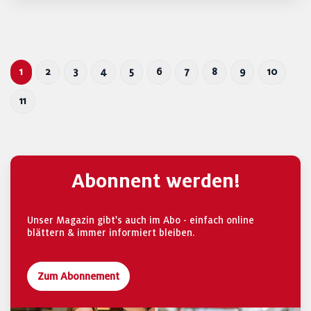
1
2
3
4
5
6
7
8
9
10
11
Abonnent werden!
Unser Magazin gibt's auch im Abo - einfach online
blättern & immer informiert bleiben.
Zum Abonnement