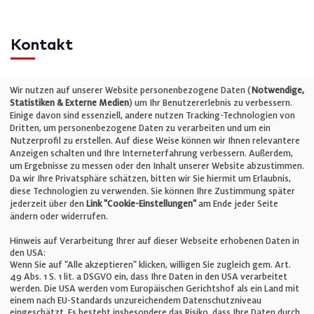
Kontakt
Telefon: +49 (0)711 2585563-0
Wir nutzen auf unserer Website personenbezogene Daten (
Notwendige,
Statistiken & Externe Medien
) um Ihr Benutzererlebnis zu verbessern.
Einige davon sind essenziell, andere nutzen Tracking-Technologien von
E-Mail:
info@bauelemente-bau.eu
Dritten, um personenbezogene Daten zu verarbeiten und um ein
Nutzerprofil zu erstellen. Auf diese Weise können wir Ihnen relevantere
Unternehmen
Anzeigen schalten und Ihre Interneterfahrung verbessern. Außerdem,
um Ergebnisse zu messen oder den Inhalt unserer Website abzustimmen.
Da wir Ihre Privatsphäre schätzen, bitten wir Sie hiermit um Erlaubnis,
Impressum
diese Technologien zu verwenden. Sie können Ihre Zustimmung später
jederzeit über den
Link "Cookie-Einstellungen"
am Ende jeder Seite
ändern oder widerrufen.
Datenschutz
Hinweis auf Verarbeitung Ihrer auf dieser Webseite erhobenen Daten in
den USA:
Wenn Sie auf "Alle akzeptieren" klicken, willigen Sie zugleich gem. Art.
Cookie-Einstellungen
49 Abs. 1 S. 1 lit. a DSGVO ein, dass Ihre Daten in den USA verarbeitet
werden. Die USA werden vom Europäischen Gerichtshof als ein Land mit
einem nach EU-Standards unzureichendem Datenschutzniveau
AGB
eingeschätzt. Es besteht insbesondere das Risiko, dass Ihre Daten durch