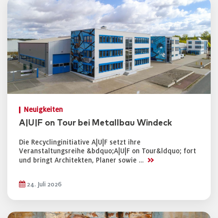
Neuigkeiten
A|U|F on Tour bei Metallbau Windeck
Die Recyclinginitiative A|U|F setzt ihre
Veranstaltungsreihe &bdquo;A|U|F on Tour&ldquo; fort
>>
und bringt Architekten, Planer sowie …
24. Juli 2026