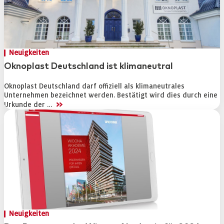
Messen und Veranstaltungen
Software für den Einsatz im Fensterbau und -hande
Sonnen- und Sichtschutzsysteme
Neuigkeiten
Oknoplast Deutschland ist klimaneutral
Abonnement
Oknoplast Deutschland darf offiziell als klimaneutrales
Service
Unternehmen bezeichnet werden. Bestätigt wird dies durch eine
>>
Urkunde der …
Archiv für Abonnenten
Probeheft Bestellung
Newsletter
Anzeigen
Stellenmarkt
An- und Verkauf
Neuigkeiten