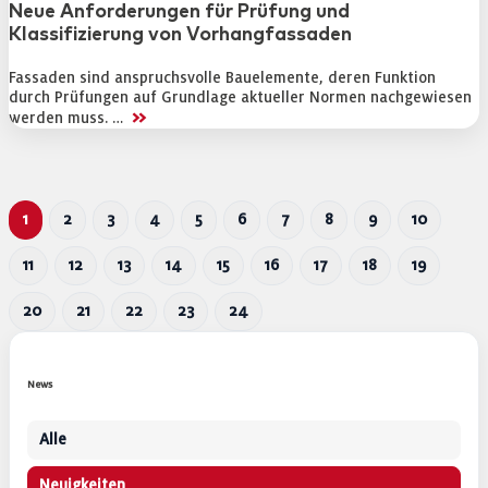
Neue Anforderungen für Prüfung und
Klassifizierung von Vorhangfassaden
Fassaden sind anspruchsvolle Bauelemente, deren Funktion
durch Prüfungen auf Grundlage aktueller Normen nachgewiesen
>>
werden muss. …
1
2
3
4
5
6
7
8
9
10
11
12
13
14
15
16
17
18
19
20
21
22
23
24
News
Alle
Neuigkeiten