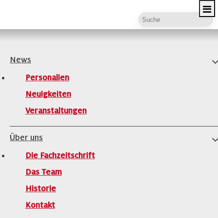
News
Personalien
Home
|
Neuigkeiten
Neuigkeiten
NEUIGKEITEN
Veranstaltungen
Über uns
Die Fachzeitschrift
Das Team
2026
2025
2024
2023
2022
2021
Historie
2020
2019
2018
2017
Kontakt