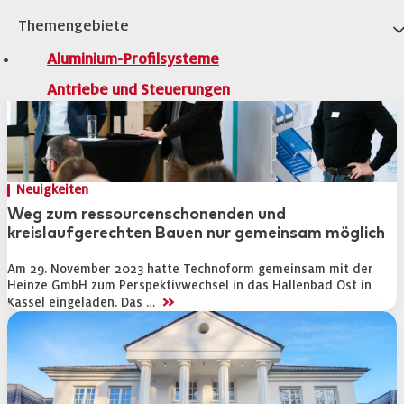
Themengebiete
Aluminium-Profilsysteme
Antriebe und Steuerungen
Architekturverglasungen
Beschläge für Fenster und Türen
Holzfenster-Hersteller
Neuigkeiten
Institute, Verbände, Gütegemeinschaten
Weg zum ressourcenschonenden und
kreislaufgerechten Bauen nur gemeinsam möglich
Kleben, Dichten, Montieren
Am 29. November 2023 hatte Technoform gemeinsam mit der
Kunststofffenster-Hersteller
Heinze GmbH zum Perspektivwechsel in das Hallenbad Ost in
>>
Kassel eingeladen. Das …
Kunststoff-Profilsysteme
Marktübersichten
Maschinen zur Alu- und PVC-Profilbearbeitung
Maschinen zur Holzfensterfertigung