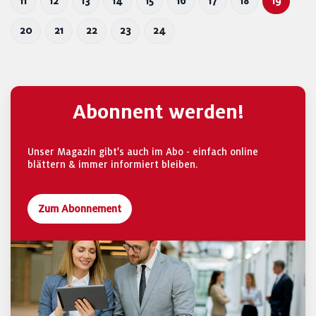
11
12
13
14
15
16
17
18
19
20
21
22
23
24
Abonnent werden!
Unser Magazin gibt's auch im Abo - einfach online
blättern & immer informiert bleiben.
Zum Abonnement