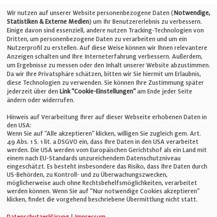
Telefon: +49 (0)711 2585563-0
Wir nutzen auf unserer Website personenbezogene Daten (
Notwendige,
Statistiken & Externe Medien
) um Ihr Benutzererlebnis zu verbessern.
Einige davon sind essenziell, andere nutzen Tracking-Technologien von
E-Mail:
info@bauelemente-bau.eu
Dritten, um personenbezogene Daten zu verarbeiten und um ein
Nutzerprofil zu erstellen. Auf diese Weise können wir Ihnen relevantere
Unternehmen
Anzeigen schalten und Ihre Interneterfahrung verbessern. Außerdem,
um Ergebnisse zu messen oder den Inhalt unserer Website abzustimmen.
Da wir Ihre Privatsphäre schätzen, bitten wir Sie hiermit um Erlaubnis,
Impressum
diese Technologien zu verwenden. Sie können Ihre Zustimmung später
jederzeit über den
Link "Cookie-Einstellungen"
am Ende jeder Seite
ändern oder widerrufen.
Datenschutz
Hinweis auf Verarbeitung Ihrer auf dieser Webseite erhobenen Daten in
den USA:
Wenn Sie auf "Alle akzeptieren" klicken, willigen Sie zugleich gem. Art.
Cookie-Einstellungen
49 Abs. 1 S. 1 lit. a DSGVO ein, dass Ihre Daten in den USA verarbeitet
werden. Die USA werden vom Europäischen Gerichtshof als ein Land mit
einem nach EU-Standards unzureichendem Datenschutzniveau
AGB
eingeschätzt. Es besteht insbesondere das Risiko, dass Ihre Daten durch
US-Behörden, zu Kontroll- und zu Überwachungszwecken,
möglicherweise auch ohne Rechtsbehelfsmöglichkeiten, verarbeitet
werden können. Wenn Sie auf "Nur notwendige Cookies akzeptieren"
klicken, findet die vorgehend beschriebene Übermittlung nicht statt.
© Verlag für Fachpublizistik GmbH
Datenschutzerklärung
|
Impressum