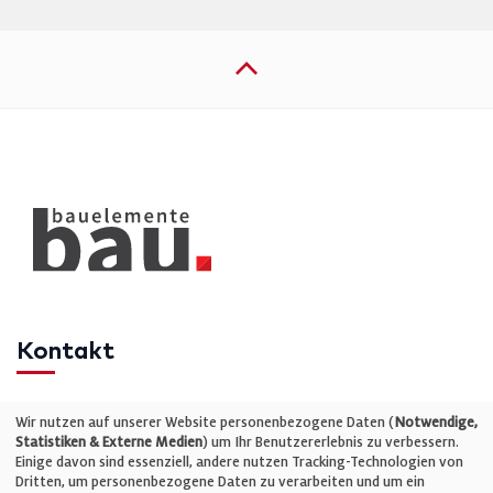
Kontakt
Telefon: +49 (0)711 2585563-0
Wir nutzen auf unserer Website personenbezogene Daten (
Notwendige,
Statistiken & Externe Medien
) um Ihr Benutzererlebnis zu verbessern.
Einige davon sind essenziell, andere nutzen Tracking-Technologien von
E-Mail:
info@bauelemente-bau.eu
Dritten, um personenbezogene Daten zu verarbeiten und um ein