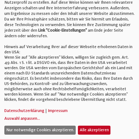
Nutzerprofil zu erstellen. Auf diese Weise können wir Ihnen relevantere
Unternehmen
Anzeigen schalten und Ihre Interneterfahrung verbessern. Außerdem,
um Ergebnisse zu messen oder den Inhalt unserer Website abzustimmen.
Da wir Ihre Privatsphäre schätzen, bitten wir Sie hiermit um Erlaubnis,
Impressum
diese Technologien zu verwenden. Sie können Ihre Zustimmung später
jederzeit über den
Link "Cookie-Einstellungen"
am Ende jeder Seite
ändern oder widerrufen.
Datenschutz
Hinweis auf Verarbeitung Ihrer auf dieser Webseite erhobenen Daten in
den USA:
Wenn Sie auf "Alle akzeptieren" klicken, willigen Sie zugleich gem. Art.
Cookie-Einstellungen
49 Abs. 1 S. 1 lit. a DSGVO ein, dass Ihre Daten in den USA verarbeitet
werden. Die USA werden vom Europäischen Gerichtshof als ein Land mit
einem nach EU-Standards unzureichendem Datenschutzniveau
AGB
eingeschätzt. Es besteht insbesondere das Risiko, dass Ihre Daten durch
US-Behörden, zu Kontroll- und zu Überwachungszwecken,
möglicherweise auch ohne Rechtsbehelfsmöglichkeiten, verarbeitet
werden können. Wenn Sie auf "Nur notwendige Cookies akzeptieren"
klicken, findet die vorgehend beschriebene Übermittlung nicht statt.
© Verlag für Fachpublizistik GmbH
Datenschutzerklärung
|
Impressum
Auswahl anpassen
...
Nur notwendige Cookies akzeptieren.
Alle akzeptieren