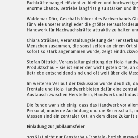
Fachkräftemangel effizient zu bleiben und hochwertige
enorme Chance, Betriebe langfristig zu stärken und ih
Waldemar Dörr, Geschäftsführer des Fachverbands Glas
für viele unserer Mitglieder die größte Herausforderu
Handwerk für Nachwuchskräfte attraktiv zu halten un
Chiara Sträßner, Veranstaltungsleitung der Fensterbau
Menschen zusammen, die sonst selten an einem Ort sin
sofort so stark angenommen wurde, zeigt eindrucksvoll
Stefan Dittrich, Veranstaltungsleitung der Holz-Handw
Produktschau – sie ist einer der wichtigsten Orte, an
Betriebe entscheidend sind und oft weit über die Mes
Im weiteren Verlauf der Diskussion wurde deutlich, d
Frontale und Holz-Handwerk bieten dafür eine zentral
Austausch zwischen Herstellern, Handwerk und Indust
Die Runde war sich einig, dass das Handwerk vor allem
Personal, moderne Ausbildung und die Bereitschaft, n
Messen sind ein zentraler Ort, an dem diese Zukunft s
Einladung zur Jubiläumsfeier
2026 ist nicht nur Fensterbau-Frontale- beziehungsweis