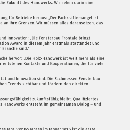
r die Zukunft des Handwerks. Wir sehen darin eine
ung für Betriebe heraus: „Der Fachkräftemangel ist
be an ihre Grenzen. Wir müssen alles daransetzen, das
und Innovation: „Die Fensterbau Frontale bringt
ation Award in diesem Jahr erstmals stattfindet und
r Branche sind.“
che hervor: „Die Holz-Handwerk ist weit mehr als eine
r entstehen Kontakte und Kooperationen, die für viele
ität und Innovation sind. Die Fachmessen Fensterbau
chen Trends sichtbar und fördern den direkten
ungsfähigkeit zukunftsfähig bleibt. Qualifiziertes
 des Handwerks entsteht im gemeinsamen Dialog – und
s Jahr. Vor 50 Jahren im Januar 1976 ist die erste