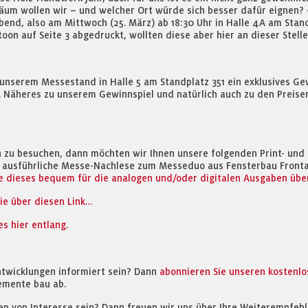
läum wollen wir – und welcher Ort würde sich besser dafür eigne
nd, also am Mittwoch (25. März) ab 18:30 Uhr in Halle 4A am Standpl
oon auf Seite 3 abgedruckt, wollten diese aber hier an dieser Stell
unserem Messestand in Halle 5 am Standplatz 351 ein exklusives Gewi
en. Näheres zu unserem Gewinnspiel und natürlich auch zu den Preis
en zu besuchen, dann möchten wir Ihnen unsere folgenden Print- und
e ausführliche Messe-Nachlese zum Messeduo aus Fensterbau Fronta
e dieses bequem für die analogen und/oder digitalen Ausgaben über
ie über diesen Link…
s hier entlang.
ntwicklungen informiert sein? Dann
abonnieren Sie unseren kostenl
emente bau ab.
en von Interesse sein? Dann freuen wir uns über Ihre Weiterempfehl