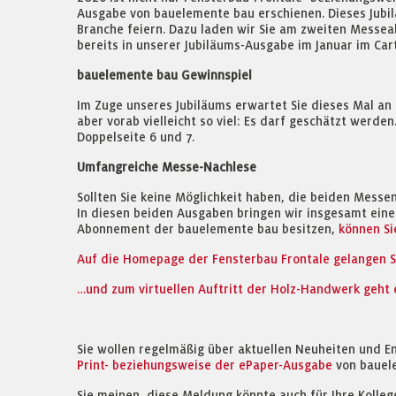
Ausgabe von bauelemente bau erschienen. Dieses Jubi
Branche feiern. Dazu laden wir Sie am zweiten Messeabe
bereits in unserer Jubiläums-Ausgabe im Januar im Cart
bauelemente bau Gewinnspiel
Im Zuge unseres Jubiläums erwartet Sie dieses Mal an 
aber vorab vielleicht so viel: Es darf geschätzt werd
Doppelseite 6 und 7.
Umfangreiche Messe-Nachlese
Sollten Sie keine Möglichkeit haben, die beiden Mess
In diesen beiden Ausgaben bringen wir insgesamt ein
Abonnement der bauelemente bau besitzen,
können Si
Auf die Homepage der Fensterbau Frontale gelangen S
…und zum virtuellen Auftritt der Holz-Handwerk geht e
Sie wollen regelmäßig über aktuellen Neuheiten und E
Print- beziehungsweise der ePaper-Ausgabe
von bauel
Sie meinen, diese Meldung könnte auch für Ihre Kolleg