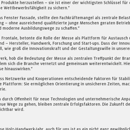
 Produkte herzustellen – sie ist einer der wichtigsten Schlüssel fü
re Wettbewerbsfähigkeit zu sichern.“
 Fenster Fassade, stellte den Fachkräftemangel als zentrale Belast
ng – ohne ausreichend qualifizierte junge Menschen geraten Betrie
d moderne Ausbildungswege zu schaffen.“
 Frontale, betonte die Rolle der Messe als Plattform für Austausch 
d – Hersteller, Handwerk, Forschung und Start-ups. Dass der Innov
, wie groß die Innovationskraft und der Gestaltungswille in unsere
erk, hob die Bedeutung der Messe als zentralen Treffpunkt der Bran
 dem sich die Branche vernetzt und gemeinsam weiterentwickelt. Hie
se hinauswirken.“
ass Netzwerke und Kooperationen entscheidende Faktoren für Stabil
e Plattform: Sie ermöglichen Orientierung in unsicheren Zeiten, ma
rie.
 durch Offenheit für neue Technologien und unternehmerische Anpass
eue Wege zu gehen, bleiben zentrale Erfolgsfaktoren. Die Zukunft
ichtbar wird.
e Holz-Handwerk-Jahr, auch für uns ist es ein nicht ganz gewöhnliche