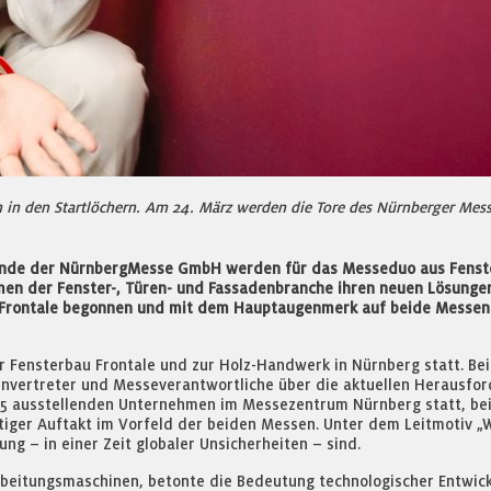
n in den Startlöchern. Am 24. März werden die Tore des Nürnberger Mes
elände der NürnbergMesse GmbH werden für das Messeduo aus Fenst
men der Fenster-, Türen- und Fassadenbranche ihren neuen Lösungen
 Frontale begonnen und mit dem Hauptaugenmerk auf beide Messen 
zur Fensterbau Frontale und zur Holz-Handwerk in Nürnberg statt. 
henvertreter und Messeverantwortliche über die aktuellen Herausf
5 ausstellenden Unternehmen im Messezentrum Nürnberg statt, bei w
chtiger Auftakt im Vorfeld der beiden Messen. Unter dem Leitmotiv 
ng – in einer Zeit globaler Unsicherheiten – sind.
beitungsmaschinen, betonte die Bedeutung technologischer Entwickl