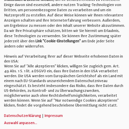
Einige davon sind essenziell, andere nutzen Tracking-Technologien von
E-Mail:
info@bauelemente-bau.eu
Dritten, um personenbezogene Daten zu verarbeiten und um ein
Nutzerprofil zu erstellen. Auf diese Weise können wir Ihnen relevantere
Unternehmen
Anzeigen schalten und Ihre Interneterfahrung verbessern. Außerdem,
um Ergebnisse zu messen oder den Inhalt unserer Website abzustimmen.
Da wir Ihre Privatsphäre schätzen, bitten wir Sie hiermit um Erlaubnis,
Impressum
diese Technologien zu verwenden. Sie können Ihre Zustimmung später
jederzeit über den
Link "Cookie-Einstellungen"
am Ende jeder Seite
ändern oder widerrufen.
Datenschutz
Hinweis auf Verarbeitung Ihrer auf dieser Webseite erhobenen Daten in
den USA:
Wenn Sie auf "Alle akzeptieren" klicken, willigen Sie zugleich gem. Art.
Cookie-Einstellungen
49 Abs. 1 S. 1 lit. a DSGVO ein, dass Ihre Daten in den USA verarbeitet
werden. Die USA werden vom Europäischen Gerichtshof als ein Land mit
einem nach EU-Standards unzureichendem Datenschutzniveau
AGB
eingeschätzt. Es besteht insbesondere das Risiko, dass Ihre Daten durch
US-Behörden, zu Kontroll- und zu Überwachungszwecken,
möglicherweise auch ohne Rechtsbehelfsmöglichkeiten, verarbeitet
werden können. Wenn Sie auf "Nur notwendige Cookies akzeptieren"
klicken, findet die vorgehend beschriebene Übermittlung nicht statt.
© Verlag für Fachpublizistik GmbH
Datenschutzerklärung
|
Impressum
Auswahl anpassen
...