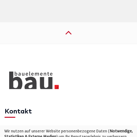
Kontakt
Telefon: +49 (0)711 2585563-0
Wir nutzen auf unserer Website personenbezogene Daten (
Notwendige,
Statistiken & Externe Medien
) um Ihr Benutzererlebnis zu verbessern.