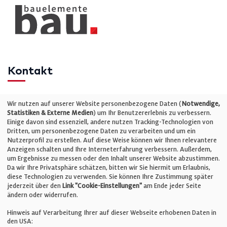
Kontakt
Telefon: +49 (0)711 2585563-0
Wir nutzen auf unserer Website personenbezogene Daten (
Notwendige,
Statistiken & Externe Medien
) um Ihr Benutzererlebnis zu verbessern.
Einige davon sind essenziell, andere nutzen Tracking-Technologien von
E-Mail:
info@bauelemente-bau.eu
Dritten, um personenbezogene Daten zu verarbeiten und um ein
Nutzerprofil zu erstellen. Auf diese Weise können wir Ihnen relevantere
Unternehmen
Anzeigen schalten und Ihre Interneterfahrung verbessern. Außerdem,
um Ergebnisse zu messen oder den Inhalt unserer Website abzustimmen.
Da wir Ihre Privatsphäre schätzen, bitten wir Sie hiermit um Erlaubnis,
Impressum
diese Technologien zu verwenden. Sie können Ihre Zustimmung später
jederzeit über den
Link "Cookie-Einstellungen"
am Ende jeder Seite
ändern oder widerrufen.
Datenschutz
Hinweis auf Verarbeitung Ihrer auf dieser Webseite erhobenen Daten in
den USA: