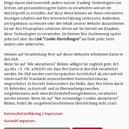
Einige davon sind essenziell, andere nutzen Tracking-Technologien von
E-Mail:
info@bauelemente-bau.eu
Dritten, um personenbezogene Daten zu verarbeiten und um ein
Nutzerprofil zu erstellen. Auf diese Weise können wir Ihnen relevantere
Unternehmen
Anzeigen schalten und Ihre Interneterfahrung verbessern. Außerdem,
um Ergebnisse zu messen oder den Inhalt unserer Website abzustimmen.
Da wir Ihre Privatsphäre schätzen, bitten wir Sie hiermit um Erlaubnis,
Impressum
diese Technologien zu verwenden. Sie können Ihre Zustimmung später
jederzeit über den
Link "Cookie-Einstellungen"
am Ende jeder Seite
ändern oder widerrufen.
Datenschutz
Hinweis auf Verarbeitung Ihrer auf dieser Webseite erhobenen Daten in
den USA:
Wenn Sie auf "Alle akzeptieren" klicken, willigen Sie zugleich gem. Art.
Cookie-Einstellungen
49 Abs. 1 S. 1 lit. a DSGVO ein, dass Ihre Daten in den USA verarbeitet
werden. Die USA werden vom Europäischen Gerichtshof als ein Land mit
einem nach EU-Standards unzureichendem Datenschutzniveau
AGB
eingeschätzt. Es besteht insbesondere das Risiko, dass Ihre Daten durch
US-Behörden, zu Kontroll- und zu Überwachungszwecken,
möglicherweise auch ohne Rechtsbehelfsmöglichkeiten, verarbeitet
werden können. Wenn Sie auf "Nur notwendige Cookies akzeptieren"
klicken, findet die vorgehend beschriebene Übermittlung nicht statt.
© Verlag für Fachpublizistik GmbH
Datenschutzerklärung
|
Impressum
Auswahl anpassen
...