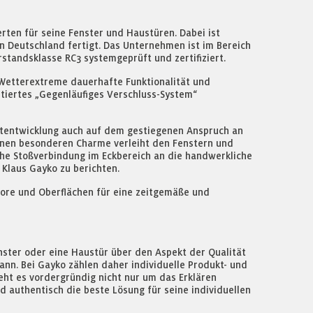
ten für seine Fenster und Haustüren. Dabei ist
in Deutschland fertigt. Das Unternehmen ist im Bereich
rstandsklasse RC3 systemgeprüft und zertifiziert.
Wetterextreme dauerhafte Funktionalität und
ntiertes „Gegenläufiges Verschluss-System“
uktentwicklung auch auf dem gestiegenen Anspruch an
Einen besonderen Charme verleiht den Fenstern und
sche Stoßverbindung im Eckbereich an die handwerkliche
 Klaus Gayko zu berichten.
kore und Oberflächen für eine zeitgemäße und
nster oder eine Haustür über den Aspekt der Qualität
ann. Bei Gayko zählen daher individuelle Produkt- und
eht es vordergründig nicht nur um das Erklären
authentisch die beste Lösung für seine individuellen