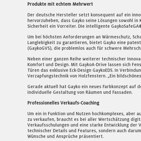
Produkte mit echtem Mehrwert
Der deutsche Hersteller setzt konsequent auf ein inn
hervorzuheben, dass Gayko seine Lösungen sowohl in Ku
Sicherheit ein Vorreiter. Die intelligente GaykoSafeG
Um bei höchsten Anforderungen an Wärmeschutz, Schal
Langlebigkeit zu garantieren, bietet Gayko eine paten
(GaykoGVS), die problemlos auch für schwere Mehrsche
Neben einer ganzen Reihe weiterer technischer Innova
Komfort und Design. Mit GaykoA-Drive lassen sich Fen
Türen das exklusive Eck-Design GaykoEDS. In Verbindun
Verzapfungstechnik von Holzfenstern. „Ein bildschönes
Gerade aktuell hat Gayko ein neues Farbkonzept auf d
individuelle Gestaltung von Räumen und Fassaden.
Professionelles Verkaufs-Coaching
Um ein in Funktion und Nutzen hochkomplexes, aber au
zu verkaufen, braucht es bei aller Wertschätzung digi
Verkaufsschulungen und eine starke Entwicklung der Ve
technischer Details und Features, sondern auch darum
Wünsche und Ansprüche präsentiert.