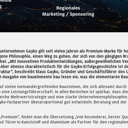
unternehmen Gayko gilt seit vielen Jahren als Premium-Marke für ho
ene Philosophie, einen Weg zu gehen, der sich von den gängigen B
n hat. „Mit innovativen Produktentwicklungen, außergewöhnlichen V
ber ebenso charakteristisch für die Gayko-Erfolgsgeschichte ist de
uktur“, beschreibt Klaus Gayko, Gründer und Geschäftsführer des U
r-Ausgabe von bauelemente bau lesen sie, was die elementaren Baus
f vielen ineinandergreifenden Bausteinen, die sich allesamt durch
ine Leistungsführerschaft. In allen Bereichen ist spürbar, dass 
eiche Mehrwertstrategie und eine starke Unternehmensphilosophie.
yko-Fachpartner überproportional gut entwickeln. Beratung und der
Premium“, findet man die Übersetzung „Von besonderer, bester Qual
d Türen in Kunststoff und Aluminium als Partner für den regionalen