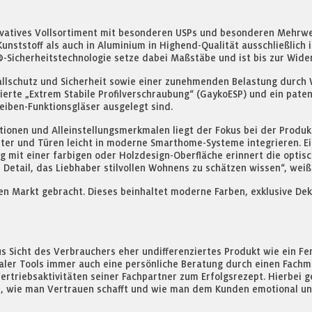
ovatives Vollsortiment mit besonderen USPs und besonderen Mehrwer
nststoff als auch in Aluminium in Highend-Qualität ausschließlich 
A®-Sicherheitstechnologie setze dabei Maßstäbe und ist bis zur Wide
lschutz und Sicherheit sowie einer zunehmenden Belastung durch 
tierte „Extrem Stabile Profilverschraubung“ (GaykoESP) und ein pate
iben-Funktionsgläser ausgelegt sind.
tionen und Alleinstellungsmerkmalen liegt der Fokus bei der Prod
ster und Türen leicht in moderne Smarthome-Systeme integrieren. 
g mit einer farbigen oder Holzdesign-Oberfläche erinnert die opti
 Detail, das Liebhaber stilvollen Wohnens zu schätzen wissen“, weiß
en Markt gebracht. Dieses beinhaltet moderne Farben, exklusive De
s Sicht des Verbrauchers eher undifferenziertes Produkt wie ein Fe
taler Tools immer auch eine persönliche Beratung durch einen Fachm
rtriebsaktivitäten seiner Fachpartner zum Erfolgsrezept. Hierbei g
, wie man Vertrauen schafft und wie man dem Kunden emotional und 