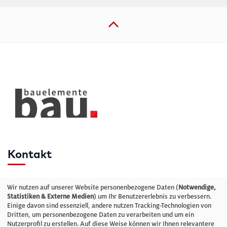
Kontakt
Telefon: +49 (0)711 2585563-0
Wir nutzen auf unserer Website personenbezogene Daten (
Notwendige,
Statistiken & Externe Medien
) um Ihr Benutzererlebnis zu verbessern.
Einige davon sind essenziell, andere nutzen Tracking-Technologien von
E-Mail:
info@bauelemente-bau.eu
Dritten, um personenbezogene Daten zu verarbeiten und um ein
Nutzerprofil zu erstellen. Auf diese Weise können wir Ihnen relevantere