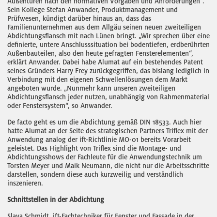
Außentüren nach den normativen Vorgaben und Anforderungen“.
Sein Kollege Stefan Anwander, Produktmanagement und
Prüfwesen, kündigt darüber hinaus an, dass das
Familienunternehmen aus dem Allgäu seinen neuen zweiteiligen
Abdichtungsflansch mit nach Lünen bringt. „Wir sprechen über eine
definierte, untere Anschlusssituation bei bodentiefen, erdberührten
Außenbauteilen, also den heute gefragten Fensterelementen“,
erklärt Anwander. Dabei habe Alumat auf ein bestehendes Patent
seines Gründers Harry Frey zurückgegriffen, das bislang lediglich in
Verbindung mit den eigenen Schwellenlösungen dem Markt
angeboten wurde. „Nunmehr kann unseren zweiteiligen
Abdichtungsflansch jeder nutzen, unabhängig von Rahmenmaterial
oder Fenstersystem“, so Anwander.
De facto geht es um die Abdichtung gemäß DIN 18533. Auch hier
hatte Alumat an der Seite des strategischen Partners Triflex mit der
Anwendung analog der ift-Richtlinie MO-01 bereits Vorarbeit
geleistet. Das Highlight von Triflex sind die Montage- und
Abdichtungsshows der Fachleute für die Anwendungstechnik um
Torsten Meyer und Maik Neumann, die nicht nur die Arbeitsschritte
darstellen, sondern diese auch kurzweilig und verständlich
inszenieren.
Schnittstellen in der Abdichtung
Slava Schmidt, ift-Fachtechniker für Fenster und Fassade in der