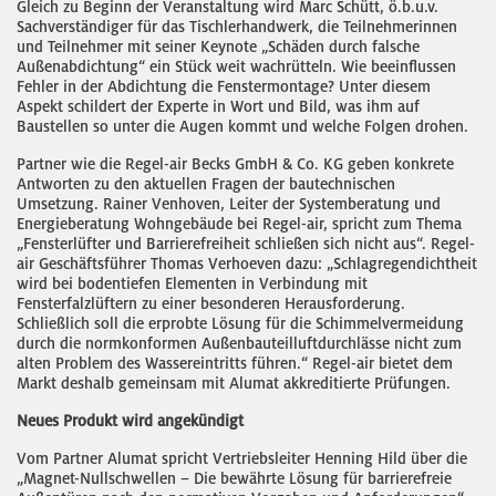
Gleich zu Beginn der Veranstaltung wird Marc Schütt, ö.b.u.v.
Sachverständiger für das Tischlerhandwerk, die Teilnehmerinnen
und Teilnehmer mit seiner Keynote „Schäden durch falsche
Außenabdichtung“ ein Stück weit wachrütteln. Wie beeinflussen
Fehler in der Abdichtung die Fenstermontage? Unter diesem
Aspekt schildert der Experte in Wort und Bild, was ihm auf
Baustellen so unter die Augen kommt und welche Folgen drohen.
Partner wie die Regel-air Becks GmbH & Co. KG geben konkrete
Antworten zu den aktuellen Fragen der bautechnischen
Umsetzung. Rainer Venhoven, Leiter der Systemberatung und
Energieberatung Wohngebäude bei Regel-air, spricht zum Thema
„Fensterlüfter und Barrierefreiheit schließen sich nicht aus“. Regel-
air Geschäftsführer Thomas Verhoeven dazu: „Schlagregendichtheit
wird bei bodentiefen Elementen in Verbindung mit
Fensterfalzlüftern zu einer besonderen Herausforderung.
Schließlich soll die erprobte Lösung für die Schimmelvermeidung
durch die normkonformen Außenbauteilluftdurchlässe nicht zum
alten Problem des Wassereintritts führen.“ Regel-air bietet dem
Markt deshalb gemeinsam mit Alumat akkreditierte Prüfungen.
Neues Produkt wird angekündigt
Vom Partner Alumat spricht Vertriebsleiter Henning Hild über die
„Magnet-Nullschwellen – Die bewährte Lösung für barrierefreie