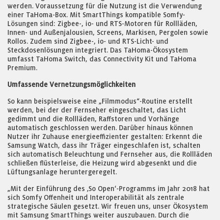
werden. Voraussetzung für die Nutzung ist die Verwendung
einer TaHoma-Box. Mit SmartThings kompatible Somfy-
Lösungen sind: Zigbee-, io- und RTS-Motoren für Rollläden,
Innen- und Außenjalousien, Screens, Markisen, Pergolen sowie
Rollos. Zudem sind Zigbee-, io- und RTS-Licht- und
Steckdosenlösungen integriert. Das TaHoma-Ökosystem
umfasst TaHoma Switch, das Connectivity Kit und TaHoma
Premium.
Umfassende Vernetzungsmöglichkeiten
So kann beispielsweise eine „Filmmodus“-Routine erstellt
werden, bei der der Fernseher eingeschaltet, das Licht
gedimmt und die Rollläden, Raffstoren und Vorhänge
automatisch geschlossen werden. Darüber hinaus können
Nutzer ihr Zuhause energieeffizienter gestalten: Erkennt die
Samsung Watch, dass ihr Träger eingeschlafen ist, schalten
sich automatisch Beleuchtung und Fernseher aus, die Rollläden
schließen flüsterleise, die Heizung wird abgesenkt und die
Lüftungsanlage heruntergeregelt.
„Mit der Einführung des ‚So Open‘-Programms im Jahr 2018 hat
sich Somfy Offenheit und Interoperabilität als zentrale
strategische Säulen gesetzt. Wir freuen uns, unser Ökosystem
mit Samsung SmartThings weiter auszubauen. Durch die