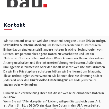
Kontakt
Telefon: +49 (0)711 2585563-0
Wir nutzen auf unserer Website personenbezogene Daten (
Notwendige,
Statistiken & Externe Medien
) um Ihr Benutzererlebnis zu verbessern.
Einige davon sind essenziell, andere nutzen Tracking-Technologien von
E-Mail:
info@bauelemente-bau.eu
Dritten, um personenbezogene Daten zu verarbeiten und um ein
Nutzerprofil zu erstellen. Auf diese Weise können wir Ihnen relevantere
Unternehmen
Anzeigen schalten und Ihre Interneterfahrung verbessern. Außerdem,
um Ergebnisse zu messen oder den Inhalt unserer Website abzustimmen.
Da wir Ihre Privatsphäre schätzen, bitten wir Sie hiermit um Erlaubnis,
Impressum
diese Technologien zu verwenden. Sie können Ihre Zustimmung später
jederzeit über den
Link "Cookie-Einstellungen"
am Ende jeder Seite
ändern oder widerrufen.
Datenschutz
Hinweis auf Verarbeitung Ihrer auf dieser Webseite erhobenen Daten in
den USA:
Wenn Sie auf "Alle akzeptieren" klicken, willigen Sie zugleich gem. Art.
Cookie-Einstellungen
49 Abs. 1 S. 1 lit. a DSGVO ein, dass Ihre Daten in den USA verarbeitet