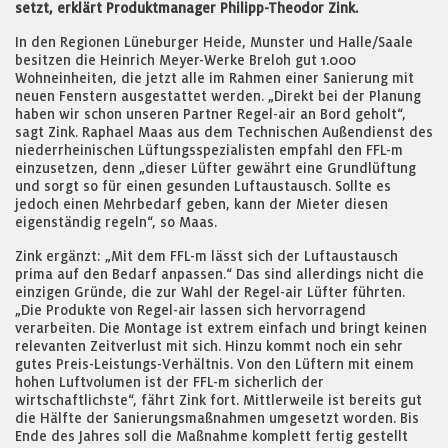
setzt, erklärt Produktmanager Philipp-Theodor Zink.
In den Regionen Lüneburger Heide, Munster und Halle/Saale
besitzen die Heinrich Meyer-Werke Breloh gut 1.000
Wohneinheiten, die jetzt alle im Rahmen einer Sanierung mit
neuen Fenstern ausgestattet werden. „Direkt bei der Planung
haben wir schon unseren Partner Regel-air an Bord geholt“,
sagt Zink. Raphael Maas aus dem Technischen Außendienst des
niederrheinischen Lüftungsspezialisten empfahl den FFL-m
einzusetzen, denn „dieser Lüfter gewährt eine Grundlüftung
und sorgt so für einen gesunden Luftaustausch. Sollte es
jedoch einen Mehrbedarf geben, kann der Mieter diesen
eigenständig regeln“, so Maas.
Zink ergänzt: „Mit dem FFL-m lässt sich der Luftaustausch
prima auf den Bedarf anpassen.“ Das sind allerdings nicht die
einzigen Gründe, die zur Wahl der Regel-air Lüfter führten.
„Die Produkte von Regel-air lassen sich hervorragend
verarbeiten. Die Montage ist extrem einfach und bringt keinen
relevanten Zeitverlust mit sich. Hinzu kommt noch ein sehr
gutes Preis-Leistungs-Verhältnis. Von den Lüftern mit einem
hohen Luftvolumen ist der FFL-m sicherlich der
wirtschaftlichste“, fährt Zink fort. Mittlerweile ist bereits gut
die Hälfte der Sanierungsmaßnahmen umgesetzt worden. Bis
Ende des Jahres soll die Maßnahme komplett fertig gestellt