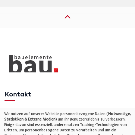
Kontakt
Telefon: +49 (0)711 2585563-0
Wir nutzen auf unserer Website personenbezogene Daten (
Notwendige,
Statistiken & Externe Medien
) um Ihr Benutzererlebnis zu verbessern.
Einige davon sind essenziell, andere nutzen Tracking-Technologien von
E-Mail:
info@bauelemente-bau.eu
Dritten, um personenbezogene Daten zu verarbeiten und um ein