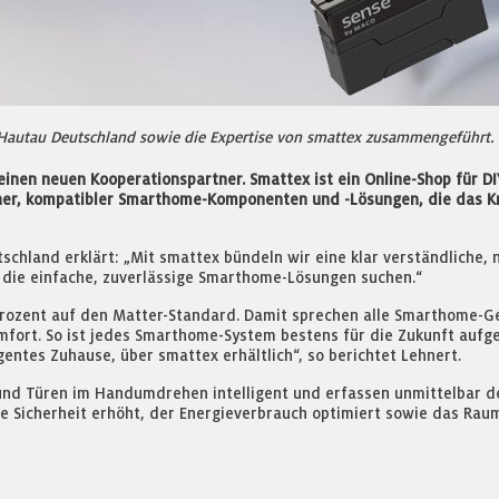
autau Deutschland sowie die Expertise von smattex zusammengeführt. 
en neuen Kooperationspartner. Smattex ist ein Online-Shop für DIY
aher, kompatibler Smarthome-Komponenten und -Lösungen, die das 
schland erklärt: „Mit smattex bündeln wir eine klar verständliche
, die einfache, zuverlässige Smarthome-Lösungen suchen.“
rozent auf den Matter-Standard. Damit sprechen alle Smarthome-G
ort. So ist jedes Smarthome-System bestens für die Zukunft aufgest
gentes Zuhause, über smattex erhältlich“, so berichtet Lehnert.
nd Türen im Handumdrehen intelligent und erfassen unmittelbar de
e Sicherheit erhöht, der Energieverbrauch optimiert sowie das Ra