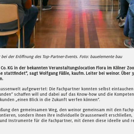
 bei der Eröffnung des Top-Partner-Events. Foto: bauelemente bau
 KG in der bekannten Veranstaltungslocation Flora im Kölner Zoo i
ße stattfindet“, sagt Wolfgang Fäßle, kaufm. Leiter bei weinor. Üb
n.
Draussenwelt aufgewertet: Die Fachpartner konnten selbst eintauc
unden“ schaffen will und dabei auf das Know-how und die Kompetenz 
unden „einen Blick in die Zukunft werfen können“.
grüßung den gemeinsamen Weg, den weinor gemeinsam mit den Fachpa
tieren, sondern ihnen ihre individuelle Draussenwelt erschließen, i
nd Instrumente für die Fachpartner, mit denen diese ideelle und re