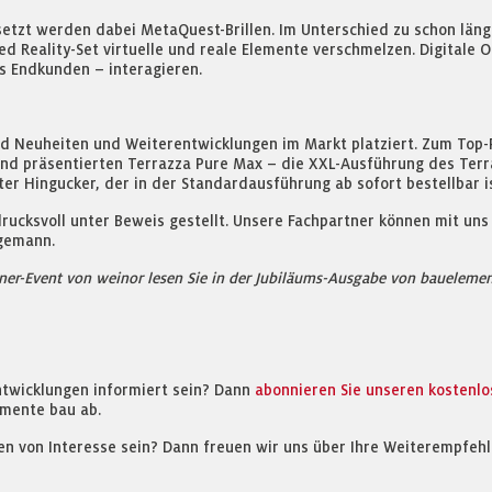
setzt werden dabei MetaQuest-Brillen. Im Unterschied zu schon läng
ixed Reality-Set virtuelle und reale Elemente verschmelzen. Digitale
 Endkunden – interagieren.
nd Neuheiten und Weiterentwicklungen im Markt platziert. Zum Top-
d präsentierten Terrazza Pure Max – die XXL-Ausführung des Terra
r Hingucker, der in der Standardausführung ab sofort bestellbar is
rucksvoll unter Beweis gestellt. Unsere Fachpartner können mit uns
ggemann.
tner-Event von weinor lesen Sie in der Jubiläums-Ausgabe von bauelemen
ntwicklungen informiert sein? Dann
abonnieren Sie unseren kostenl
mente bau ab.
en von Interesse sein? Dann freuen wir uns über Ihre Weiterempfehl