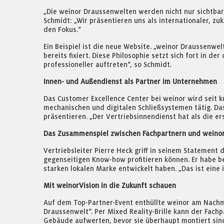
„Die weinor Draussenwelten werden nicht nur sichtbar,
Schmidt: „Wir präsentieren uns als internationaler, zu
den Fokus.“
Ein Beispiel ist die neue Website. „weinor Draussenwe
bereits fixiert. Diese Philosophie setzt sich fort in 
professioneller auftreten“, so Schmidt.
Innen- und Außendienst als Partner im Unternehmen
Das Customer Excellence Center bei weinor wird seit ku
mechanischen und digitalen Schließsystemen tätig. Da
präsentieren. „Der Vertriebsinnendienst hat als die er
Das Zusammenspiel zwischen Fachpartnern und weino
Vertriebsleiter Pierre Heck griff in seinem Stateme
gegenseitigen Know-how profitieren können. Er habe b
starken lokalen Marke entwickelt haben. „Das ist eine
Mit weinorVision in die Zukunft schauen
Auf dem Top-Partner-Event enthüllte weinor am Nachmitt
Draussenwelt“. Per Mixed Reality-Brille kann der Fac
Gebäude aufwerten, bevor sie überhaupt montiert sin