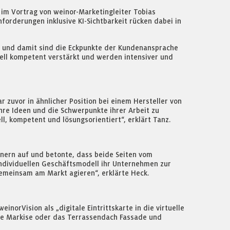
 im Vortrag von weinor-Marketingleiter Tobias
forderungen inklusive KI-Sichtbarkeit rücken dabei in
ite und damit sind die Eckpunkte der Kundenansprache
sonell kompetent verstärkt und werden intensiver und
r zuvor in ähnlicher Position bei einem Hersteller von
hre Ideen und die Schwerpunkte ihrer Arbeit zu
ll, kompetent und lösungsorientiert“, erklärt Tanz.
nern auf und betonte, dass beide Seiten vom
individuellen Geschäftsmodell ihr Unternehmen zur
gemeinsam am Markt agieren“, erklärte Heck.
orVision als „digitale Eintrittskarte in die virtuelle
eue Markise oder das Terrassendach Fassade und