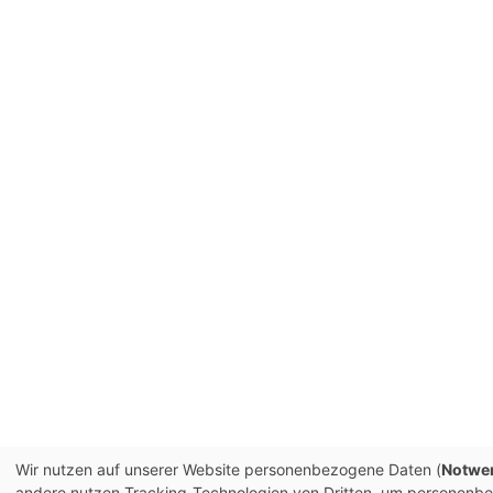
Wir nutzen auf unserer Website personenbezogene Daten (
Notwen
andere nutzen Tracking-Technologien von Dritten, um personenbez