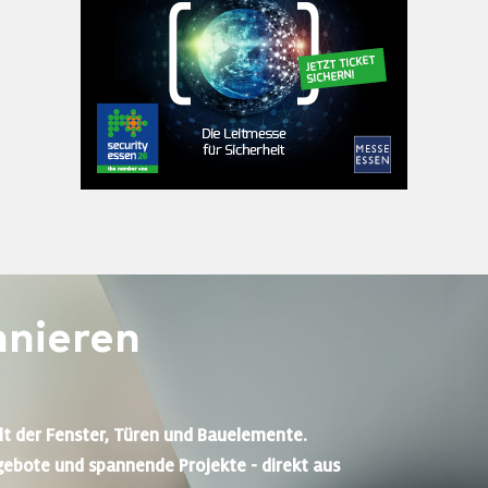
nieren
lt der Fenster, Türen und Bauelemente.
gebote und spannende Projekte - direkt aus