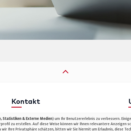
Kontakt
Telefon: +49 (0)711 2585563-0
I
 Statistiken & Externe Medien
) um Ihr Benutzererlebnis zu verbessern. Einig
E-Mail:
info@bauelemente-bau.eu
D
rofil zu erstellen. Auf diese Weise können wir Ihnen relevantere Anzeigen s
wir Ihre Privatsphäre schätzen, bitten wir Sie hiermit um Erlaubnis, diese 
C