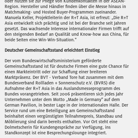
oder nutzen sie zur Pflege von Kundenkontakten in der ASEAN-
Region. Hersteller und Händler finden über die Messe hinaus in
Matchmaking- und Hosted Buyer-Programmen zueinander.
Manuela Keller, Projektleiterin der R+T Asia, ist erfreut: „Die R+T
Asia entwickelt sich prächtig und ist bei der Branche seit Jahren
gesetzt. Das wachsende Interesse internationaler Firmen trifft auf
den steigenden Bedarf an Qualität und Know-how aus China, für
beide Seiten eine Win-Win-Situation."
Deutscher Gemeinschaftsstand erleichtert Einstieg
Der vom Bundeswirtschaftsministerium geförderte
Gemeinschaftsstand ist für deutsche Firmen eine gute Chance für
einen Markteintritt oder zur Schaffung einer breiteren
Marktpräsenz. Der BVT - Verband Tore hat zusammen mit dem
Bundesverband Rollladen + Sonnenschutz e.V. (BVRS) die
Aufnahme der R+T Asia in das Auslandsmesseprogramm des
Bundes vorangetrieben. Seit 2006 präsentieren sich jedes Jahr
Unternehmen unter dem Motto „Made in Germany" auf dem
German Pavilion, in bester Lage in der internationalen Halle. Der
Service rund um eine Beteiligung am Gemeinschaftsstand
beinhaltet einen vergünstigten Teilnahmepreis, Standbau und
Möblierung sind darin bereits enthalten. Vor Ort steht eine
Dolmetscherin für Kundengespräche zur Verfügung, ins
Standkonzept ist eine Besprechungslounge integriert.