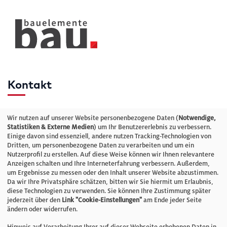
Kontakt
Telefon: +49 (0)711 2585563-0
Wir nutzen auf unserer Website personenbezogene Daten (
Notwendige,
Statistiken & Externe Medien
) um Ihr Benutzererlebnis zu verbessern.
Einige davon sind essenziell, andere nutzen Tracking-Technologien von
E-Mail:
info@bauelemente-bau.eu
Dritten, um personenbezogene Daten zu verarbeiten und um ein
Nutzerprofil zu erstellen. Auf diese Weise können wir Ihnen relevantere
Unternehmen
Anzeigen schalten und Ihre Interneterfahrung verbessern. Außerdem,
um Ergebnisse zu messen oder den Inhalt unserer Website abzustimmen.
Da wir Ihre Privatsphäre schätzen, bitten wir Sie hiermit um Erlaubnis,
Impressum
diese Technologien zu verwenden. Sie können Ihre Zustimmung später
jederzeit über den
Link "Cookie-Einstellungen"
am Ende jeder Seite
ändern oder widerrufen.
Datenschutz
Hinweis auf Verarbeitung Ihrer auf dieser Webseite erhobenen Daten in