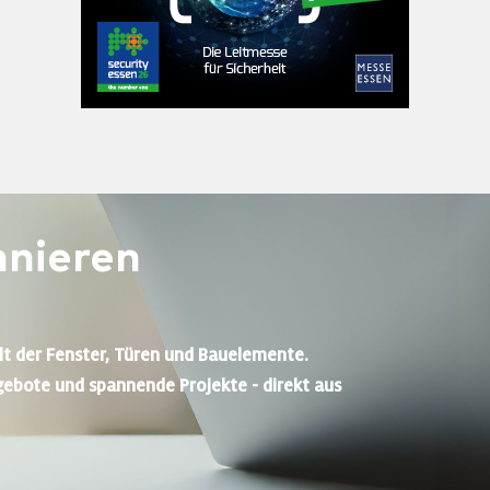
nieren
lt der Fenster, Türen und Bauelemente.
gebote und spannende Projekte - direkt aus