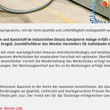
nsprogramms, mit der hohe Qualität und Lieferfähigkeit sichergestellt w
 und Kunststoff im industriellen Einsatz konzipierte Anlage erfüll
Krogull, Geschäftsführer des Weseler Herstellers für individuelle 
ge mit einer wartungsfreien linearen Antriebstechnologie und modul
massiven Werkstücken bei maximalem Vorschub mit optimaler Oberfläc
n wesentlicher Vorteil. Die Niederhaltung des Werkstückes erfolgt b
saugen. Der Werkzeugwechsel aus bis zu 60 Werkzeugen erfolgt inne
hlossener Baustein in der Kette der massiven Investitionen, die da
forderungen an Qualität, Lieferzeit und marktgerechten Preisen für 
ufende Jahr 2021. Der Trend des für dpi Türdesign erfolgreichen Ge
r diesen Link.