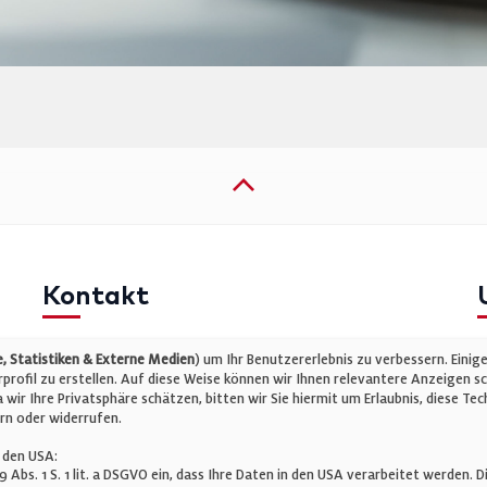
Kontakt
Telefon: +49 (0)711 2585563-0
I
 Statistiken & Externe Medien
) um Ihr Benutzererlebnis zu verbessern. Einig
E-Mail:
info@bauelemente-bau.eu
D
rofil zu erstellen. Auf diese Weise können wir Ihnen relevantere Anzeigen s
wir Ihre Privatsphäre schätzen, bitten wir Sie hiermit um Erlaubnis, diese 
C
rn oder widerrufen.
 den USA:
 49 Abs. 1 S. 1 lit. a DSGVO ein, dass Ihre Daten in den USA verarbeitet werde