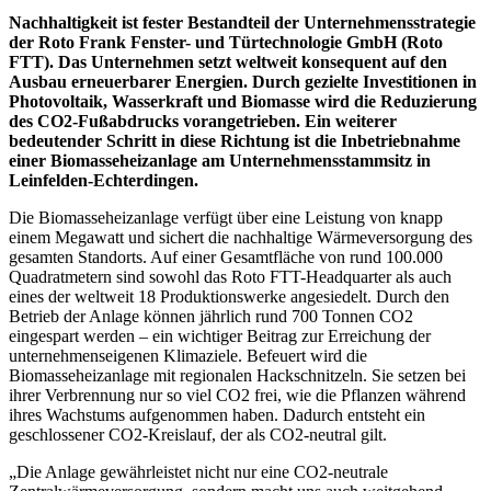
Maschinen zur Alu- und PVC-Profilbearbeitung
Nachhaltigkeit ist fester Bestandteil der Unternehmensstrategie
der Roto Frank Fenster- und Türtechnologie GmbH (Roto
Maschinen zur Holzfensterfertigung
FTT). Das Unternehmen setzt weltweit konsequent auf den
Ausbau erneuerbarer Energien. Durch gezielte Investitionen in
Messen und Veranstaltungen
Photovoltaik, Wasserkraft und Biomasse wird die Reduzierung
des CO2-Fußabdrucks vorangetrieben. Ein weiterer
Software für den Einsatz im Fensterbau und -hand
bedeutender Schritt in diese Richtung ist die Inbetriebnahme
einer Biomasseheizanlage am Unternehmensstammsitz in
Sonnen- und Sichtschutzsysteme
Leinfelden-Echterdingen.
Die Biomasseheizanlage verfügt über eine Leistung von knapp
einem Megawatt und sichert die nachhaltige Wärmeversorgung des
Abonnement
gesamten Standorts. Auf einer Gesamtfläche von rund 100.000
Service
Quadratmetern sind sowohl das Roto FTT-Headquarter als auch
eines der weltweit 18 Produktionswerke angesiedelt. Durch den
Betrieb der Anlage können jährlich rund 700 Tonnen CO2
Archiv für Abonnenten
eingespart werden – ein wichtiger Beitrag zur Erreichung der
unternehmenseigenen Klimaziele. Befeuert wird die
Probeheft Bestellung
Biomasseheizanlage mit regionalen Hackschnitzeln. Sie setzen bei
ihrer Verbrennung nur so viel CO2 frei, wie die Pflanzen während
Newsletter
ihres Wachstums aufgenommen haben. Dadurch entsteht ein
geschlossener CO2-Kreislauf, der als CO2-neutral gilt.
Anzeigen
„Die Anlage gewährleistet nicht nur eine CO2-neutrale