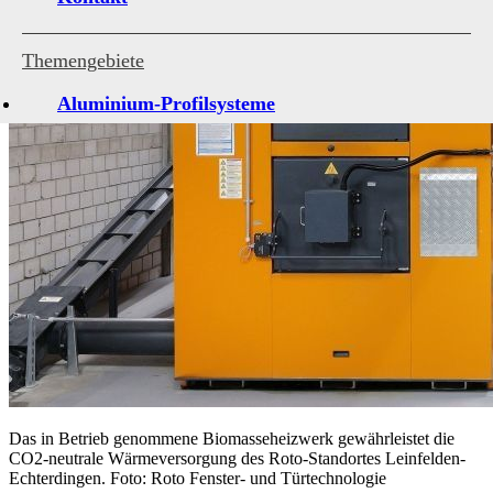
Themengebiete
Aluminium-Profilsysteme
Antriebe und Steuerungen
Architekturverglasungen
Beschläge für Fenster und Türen
Holzfenster-Hersteller
Institute, Verbände, Gütegemeinschaten
Kleben, Dichten, Montieren
Kunststofffenster-Hersteller
Kunststoff-Profilsysteme
Das in Betrieb genommene Biomasseheizwerk gewährleistet die
CO2-neutrale Wärmeversorgung des Roto-Standortes Leinfelden-
Marktübersichten
Echterdingen. Foto: Roto Fenster- und Türtechnologie