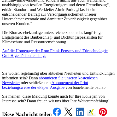
Zentralwärmeversorgung, sondern macht uns auch weitgehend
Stellenmarkt
unabhängig von fossilen Energieträgern und deren Fremdbezug“,
erklärt Standort- und Werkleiter Almir Poric. „Das ist ein
An- und Verkauf
entscheidender Beitrag zur Versorgungssicherheit unserer
Unternehmenszentrale und damit zur Zuverlässigkeit gegenüber
unseren Kunden.“
Mediadaten
Die Biomasseheizanlage unterstreiche zudem das langfristige
Engagement des Baubeschlag- und Dichtungsspezialisten für
Klimaschutz und Ressourcenschonung.
Auf die Homepage der Roto Frank Fenster- und Türtechnologie
GmbH geht’s hier entlang.
Sie wollen regelmäßig über aktuellen Neuheiten und Entwicklungen
informiert sein? Dann
abonnieren Sie unseren kostenlosen
Newsletter
oder schließen ein
Abonnement der Print
beziehungsweise der ePaper-Ausgabe
von bauelemente bau ab.
Sie meinen, diese Meldung könnte auch für Ihre Kollegen von
Interesse sein? Dann freuen wir uns über Ihre Weiterempfehlung!
Diese Nachricht teilen