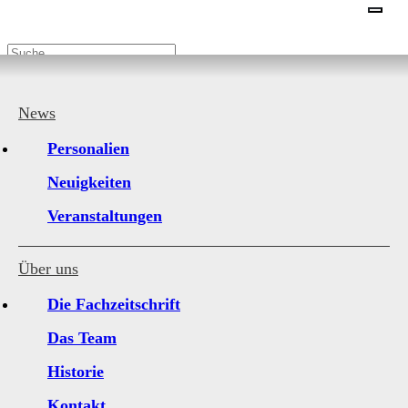
18. März 2025
News
Roto nimmt Biomasseheizwerk am Stammsitz in
Personalien
Betrieb
Neuigkeiten
Veranstaltungen
Über uns
Die Fachzeitschrift
Das Team
Historie
Kontakt