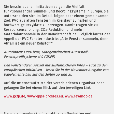
Die beschriebenen Initiativen zeigen die Vielfalt
funktionierender Sammel- und Recyclingsysteme in Europa. Sie
unterscheiden sich im Detail, folgen aber einem gemeinsamen
Ziel: PVC aus alten Fenstern im Kreislauf zu halten und
hochwertige Rezyklate zu erzeugen. Damit tragen sie zu
Ressourcenschonung, CO2-Reduktion und mehr
Materialautonomie in der Bauwirtschaft bei. Folglich lautet der
Appell der PVC-Fensterindustrie: „Alte Fenster sammeln, denn
Abfall ist ein neuer Rohstoff.“
Autorinnen: EPPA ivzw, Gütegemeinschaft Kunststoff-
Fensterprofilsysteme e.V. (GKFP)
Den vollständigen Artikel mit ausführlicheren Infos – auch zu den
europäischen Initiativen – lesen Sie in der November-Ausgabe von
bauelemente bau auf den Seiten 20 und 21.
Auf die Internetauftritte der verschiedenen Organisationen
gelangen Sie bei einem Klick auf den jeweiligen Link:
www.gkfp.de
,
www.eppa-profiles.eu
,
www.rewindo.de
Sie wollen regelmäßig über aktuellen Neuheiten und