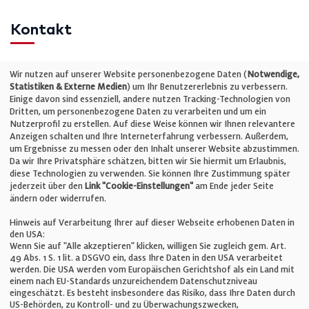
Kontakt
Telefon: +49 (0)711 2585563-0
Wir nutzen auf unserer Website personenbezogene Daten (
Notwendige,
Statistiken & Externe Medien
) um Ihr Benutzererlebnis zu verbessern.
Einige davon sind essenziell, andere nutzen Tracking-Technologien von
E-Mail:
info@bauelemente-bau.eu
Dritten, um personenbezogene Daten zu verarbeiten und um ein
Nutzerprofil zu erstellen. Auf diese Weise können wir Ihnen relevantere
Unternehmen
Anzeigen schalten und Ihre Interneterfahrung verbessern. Außerdem,
um Ergebnisse zu messen oder den Inhalt unserer Website abzustimmen.
Da wir Ihre Privatsphäre schätzen, bitten wir Sie hiermit um Erlaubnis,
Impressum
diese Technologien zu verwenden. Sie können Ihre Zustimmung später
jederzeit über den
Link "Cookie-Einstellungen"
am Ende jeder Seite
ändern oder widerrufen.
Datenschutz
Hinweis auf Verarbeitung Ihrer auf dieser Webseite erhobenen Daten in
den USA:
Wenn Sie auf "Alle akzeptieren" klicken, willigen Sie zugleich gem. Art.
Cookie-Einstellungen
49 Abs. 1 S. 1 lit. a DSGVO ein, dass Ihre Daten in den USA verarbeitet
werden. Die USA werden vom Europäischen Gerichtshof als ein Land mit
einem nach EU-Standards unzureichendem Datenschutzniveau
AGB
eingeschätzt. Es besteht insbesondere das Risiko, dass Ihre Daten durch
US-Behörden, zu Kontroll- und zu Überwachungszwecken,