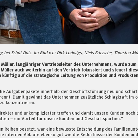
 bei Schüt-Duis. Im Bild v.l.: Dirk Ludwigs, Niels Fritzsche, Thorsten Mü
n Müller, langjähriger Vertriebsleiter des Unternehmens, wurde zum 
 Müller auch weiterhin auf den Vertrieb fokussiert und steuert die
ch künftig auf die strategische Leitung von Produktion und Produkt
die Aufgabenpakete innerhalb der Geschäftsführung neu und schärft
trennt. Damit gewinnt das Unternehmen zusätzliche Schlagkraft im op
 zu konzentrieren.
rekter und unkomplizierter treffen und damit unsere Kunden noch be
ten – ein Vorteil für unsere Kunden und Geschäftspartner.“
en Reihen besetzt, war eine bewusste Entscheidung des Familienunte
 die internen Abläufe ebenso gut wie die Bedürfnisse der Kunden un