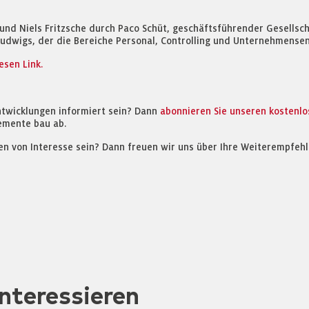
und Niels Fritzsche durch Paco Schüt, geschäftsführender Gesellsch
rk Ludwigs, der die Bereiche Personal, Controlling und Unternehmens
esen Link.
ntwicklungen informiert sein? Dann
abonnieren Sie unseren kostenl
emente bau ab.
en von Interesse sein? Dann freuen wir uns über Ihre Weiterempfehl
nteressieren