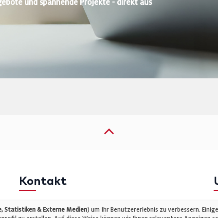
gebote und spannende Projekte - direkt aus
Kontakt
Telefon: +49 (0)711 2585563-0
I
 Statistiken & Externe Medien
) um Ihr Benutzererlebnis zu verbessern. Einig
E-Mail:
info@bauelemente-bau.eu
D