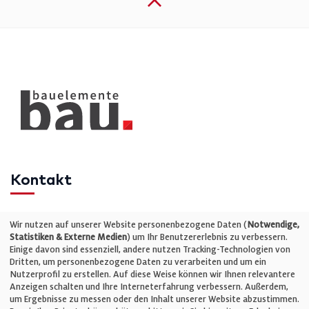
Kontakt
Telefon: +49 (0)711 2585563-0
Wir nutzen auf unserer Website personenbezogene Daten (
Notwendige,
Statistiken & Externe Medien
) um Ihr Benutzererlebnis zu verbessern.
Einige davon sind essenziell, andere nutzen Tracking-Technologien von
E-Mail:
info@bauelemente-bau.eu
Dritten, um personenbezogene Daten zu verarbeiten und um ein
Nutzerprofil zu erstellen. Auf diese Weise können wir Ihnen relevantere
Unternehmen
Anzeigen schalten und Ihre Interneterfahrung verbessern. Außerdem,
um Ergebnisse zu messen oder den Inhalt unserer Website abzustimmen.