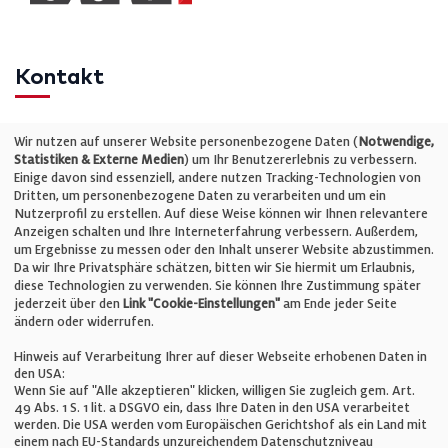
Kontakt
Telefon: +49 (0)711 2585563-0
Wir nutzen auf unserer Website personenbezogene Daten (
Notwendige,
Statistiken & Externe Medien
) um Ihr Benutzererlebnis zu verbessern.
Einige davon sind essenziell, andere nutzen Tracking-Technologien von
E-Mail:
info@bauelemente-bau.eu
Dritten, um personenbezogene Daten zu verarbeiten und um ein
Nutzerprofil zu erstellen. Auf diese Weise können wir Ihnen relevantere
Unternehmen
Anzeigen schalten und Ihre Interneterfahrung verbessern. Außerdem,
um Ergebnisse zu messen oder den Inhalt unserer Website abzustimmen.
Da wir Ihre Privatsphäre schätzen, bitten wir Sie hiermit um Erlaubnis,
Impressum
diese Technologien zu verwenden. Sie können Ihre Zustimmung später
jederzeit über den
Link "Cookie-Einstellungen"
am Ende jeder Seite
ändern oder widerrufen.
Datenschutz
Hinweis auf Verarbeitung Ihrer auf dieser Webseite erhobenen Daten in
den USA:
Wenn Sie auf "Alle akzeptieren" klicken, willigen Sie zugleich gem. Art.
Cookie-Einstellungen
49 Abs. 1 S. 1 lit. a DSGVO ein, dass Ihre Daten in den USA verarbeitet
werden. Die USA werden vom Europäischen Gerichtshof als ein Land mit
einem nach EU-Standards unzureichendem Datenschutzniveau