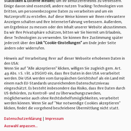
Statistiken & Externe Medien
) um Ihr Benutzererlebnis zu verbessern.
Einige davon sind essenziell, andere nutzen Tracking-Technologien von
E-Mail:
info@bauelemente-bau.eu
Dritten, um personenbezogene Daten zu verarbeiten und um ein
Nutzerprofil zu erstellen. Auf diese Weise können wir Ihnen relevantere
Unternehmen
Anzeigen schalten und Ihre Interneterfahrung verbessern. Außerdem,
um Ergebnisse zu messen oder den Inhalt unserer Website abzustimmen.
Da wir Ihre Privatsphäre schätzen, bitten wir Sie hiermit um Erlaubnis,
Impressum
diese Technologien zu verwenden. Sie können Ihre Zustimmung später
jederzeit über den
Link "Cookie-Einstellungen"
am Ende jeder Seite
ändern oder widerrufen.
Datenschutz
Hinweis auf Verarbeitung Ihrer auf dieser Webseite erhobenen Daten in
den USA:
Wenn Sie auf "Alle akzeptieren" klicken, willigen Sie zugleich gem. Art.
Cookie-Einstellungen
49 Abs. 1 S. 1 lit. a DSGVO ein, dass Ihre Daten in den USA verarbeitet
werden. Die USA werden vom Europäischen Gerichtshof als ein Land mit
einem nach EU-Standards unzureichendem Datenschutzniveau
AGB
eingeschätzt. Es besteht insbesondere das Risiko, dass Ihre Daten durch
US-Behörden, zu Kontroll- und zu Überwachungszwecken,
möglicherweise auch ohne Rechtsbehelfsmöglichkeiten, verarbeitet
werden können. Wenn Sie auf "Nur notwendige Cookies akzeptieren"
klicken, findet die vorgehend beschriebene Übermittlung nicht statt.
© Verlag für Fachpublizistik GmbH
Datenschutzerklärung
|
Impressum
Auswahl anpassen
...