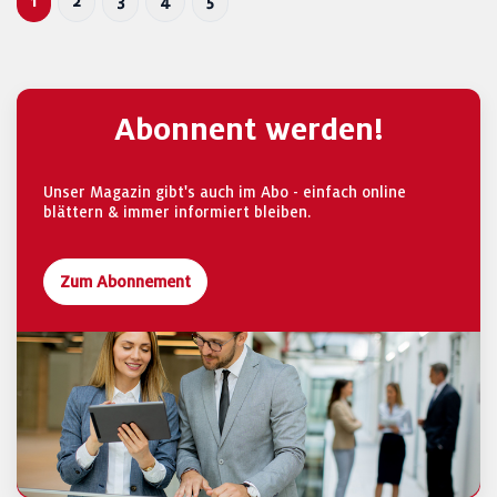
1
2
3
4
5
Abonnent werden!
Unser Magazin gibt's auch im Abo - einfach online
blättern & immer informiert bleiben.
Zum Abonnement