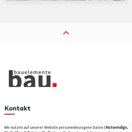
Kontakt
Telefon: +49 (0)711 2585563-0
Wir nutzen auf unserer Website personenbezogene Daten (
Notwendige,