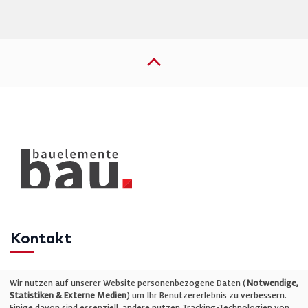
Kontakt
Telefon: +49 (0)711 2585563-0
Wir nutzen auf unserer Website personenbezogene Daten (
Notwendige,
Statistiken & Externe Medien
) um Ihr Benutzererlebnis zu verbessern.
Einige davon sind essenziell, andere nutzen Tracking-Technologien von