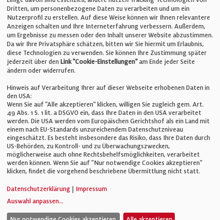
E-Mail:
info@bauelemente-bau.eu
Dritten, um personenbezogene Daten zu verarbeiten und um ein
Nutzerprofil zu erstellen. Auf diese Weise können wir Ihnen relevantere
Unternehmen
Anzeigen schalten und Ihre Interneterfahrung verbessern. Außerdem,
um Ergebnisse zu messen oder den Inhalt unserer Website abzustimmen.
Da wir Ihre Privatsphäre schätzen, bitten wir Sie hiermit um Erlaubnis,
Impressum
diese Technologien zu verwenden. Sie können Ihre Zustimmung später
jederzeit über den
Link "Cookie-Einstellungen"
am Ende jeder Seite
ändern oder widerrufen.
Datenschutz
Hinweis auf Verarbeitung Ihrer auf dieser Webseite erhobenen Daten in
den USA:
Wenn Sie auf "Alle akzeptieren" klicken, willigen Sie zugleich gem. Art.
Cookie-Einstellungen
49 Abs. 1 S. 1 lit. a DSGVO ein, dass Ihre Daten in den USA verarbeitet
werden. Die USA werden vom Europäischen Gerichtshof als ein Land mit
einem nach EU-Standards unzureichendem Datenschutzniveau
AGB
eingeschätzt. Es besteht insbesondere das Risiko, dass Ihre Daten durch
US-Behörden, zu Kontroll- und zu Überwachungszwecken,
möglicherweise auch ohne Rechtsbehelfsmöglichkeiten, verarbeitet
werden können. Wenn Sie auf "Nur notwendige Cookies akzeptieren"
klicken, findet die vorgehend beschriebene Übermittlung nicht statt.
© Verlag für Fachpublizistik GmbH
Datenschutzerklärung
|
Impressum
Auswahl anpassen
...
Nur notwendige Cookies akzeptieren.
Alle akzeptieren