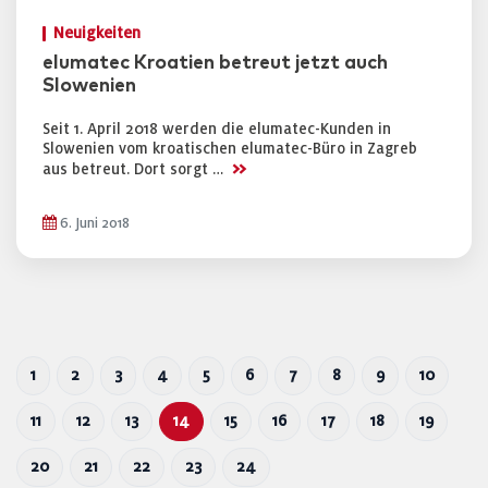
Neuigkeiten
elumatec Kroatien betreut jetzt auch
Slowenien
Seit 1. April 2018 werden die elumatec-Kunden in
Slowenien vom kroatischen elumatec-Büro in Zagreb
>>
aus betreut. Dort sorgt …
6. Juni 2018
1
2
3
4
5
6
7
8
9
10
11
12
13
14
15
16
17
18
19
20
21
22
23
24