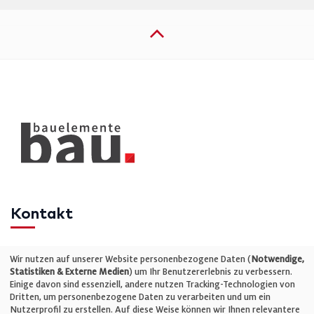
Kontakt
Telefon: +49 (0)711 2585563-0
Wir nutzen auf unserer Website personenbezogene Daten (
Notwendige,
Statistiken & Externe Medien
) um Ihr Benutzererlebnis zu verbessern.
Einige davon sind essenziell, andere nutzen Tracking-Technologien von
E-Mail:
info@bauelemente-bau.eu
Dritten, um personenbezogene Daten zu verarbeiten und um ein
Nutzerprofil zu erstellen. Auf diese Weise können wir Ihnen relevantere