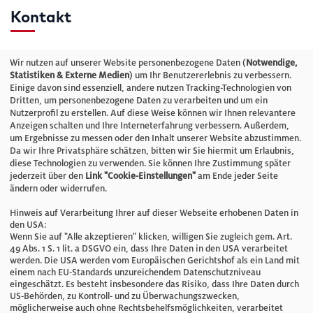
Kontakt
Telefon: +49 (0)711 2585563-0
Wir nutzen auf unserer Website personenbezogene Daten (
Notwendige,
Statistiken & Externe Medien
) um Ihr Benutzererlebnis zu verbessern.
Einige davon sind essenziell, andere nutzen Tracking-Technologien von
E-Mail:
info@bauelemente-bau.eu
Dritten, um personenbezogene Daten zu verarbeiten und um ein
Nutzerprofil zu erstellen. Auf diese Weise können wir Ihnen relevantere
Unternehmen
Anzeigen schalten und Ihre Interneterfahrung verbessern. Außerdem,
um Ergebnisse zu messen oder den Inhalt unserer Website abzustimmen.
Da wir Ihre Privatsphäre schätzen, bitten wir Sie hiermit um Erlaubnis,
Impressum
diese Technologien zu verwenden. Sie können Ihre Zustimmung später
jederzeit über den
Link "Cookie-Einstellungen"
am Ende jeder Seite
ändern oder widerrufen.
Datenschutz
Hinweis auf Verarbeitung Ihrer auf dieser Webseite erhobenen Daten in
den USA:
Wenn Sie auf "Alle akzeptieren" klicken, willigen Sie zugleich gem. Art.
Cookie-Einstellungen
49 Abs. 1 S. 1 lit. a DSGVO ein, dass Ihre Daten in den USA verarbeitet
werden. Die USA werden vom Europäischen Gerichtshof als ein Land mit
einem nach EU-Standards unzureichendem Datenschutzniveau
AGB
eingeschätzt. Es besteht insbesondere das Risiko, dass Ihre Daten durch
US-Behörden, zu Kontroll- und zu Überwachungszwecken,
möglicherweise auch ohne Rechtsbehelfsmöglichkeiten, verarbeitet