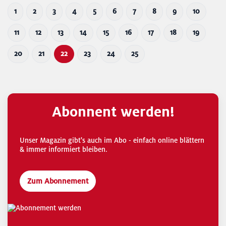
1
2
3
4
5
6
7
8
9
10
11
12
13
14
15
16
17
18
19
20
21
22
23
24
25
Abonnent werden!
Unser Magazin gibt's auch im Abo - einfach online blättern
& immer informiert bleiben.
Zum Abonnement