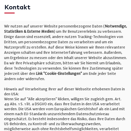
Kontakt
Telefon: +49 (0)711 2585563-0
Wir nutzen auf unserer Website personenbezogene Daten (
Notwendige,
Statistiken & Externe Medien
) um Ihr Benutzererlebnis zu verbessern.
Einige davon sind essenziell, andere nutzen Tracking-Technologien von
E-Mail:
info@bauelemente-bau.eu
Dritten, um personenbezogene Daten zu verarbeiten und um ein
Nutzerprofil zu erstellen. Auf diese Weise können wir Ihnen relevantere
Unternehmen
Anzeigen schalten und Ihre Interneterfahrung verbessern. Außerdem,
um Ergebnisse zu messen oder den Inhalt unserer Website abzustimmen.
Da wir Ihre Privatsphäre schätzen, bitten wir Sie hiermit um Erlaubnis,
Impressum
diese Technologien zu verwenden. Sie können Ihre Zustimmung später
jederzeit über den
Link "Cookie-Einstellungen"
am Ende jeder Seite
ändern oder widerrufen.
Datenschutz
Hinweis auf Verarbeitung Ihrer auf dieser Webseite erhobenen Daten in
den USA:
Wenn Sie auf "Alle akzeptieren" klicken, willigen Sie zugleich gem. Art.
Cookie-Einstellungen
49 Abs. 1 S. 1 lit. a DSGVO ein, dass Ihre Daten in den USA verarbeitet
werden. Die USA werden vom Europäischen Gerichtshof als ein Land mit
einem nach EU-Standards unzureichendem Datenschutzniveau
AGB
eingeschätzt. Es besteht insbesondere das Risiko, dass Ihre Daten durch
US-Behörden, zu Kontroll- und zu Überwachungszwecken,
möglicherweise auch ohne Rechtsbehelfsmöglichkeiten, verarbeitet