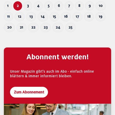
1
2
3
4
5
6
7
8
9
10
11
12
13
14
15
16
17
18
19
20
21
22
23
24
25
Abonnent werden!
Unser Magazin gibt's auch im Abo - einfach online
blättern & immer informiert bleiben.
Zum Abonnement