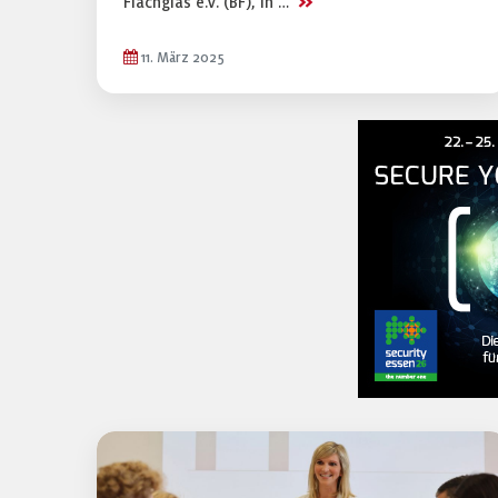
>>
Flachglas e.V. (BF), in …
11. März 2025