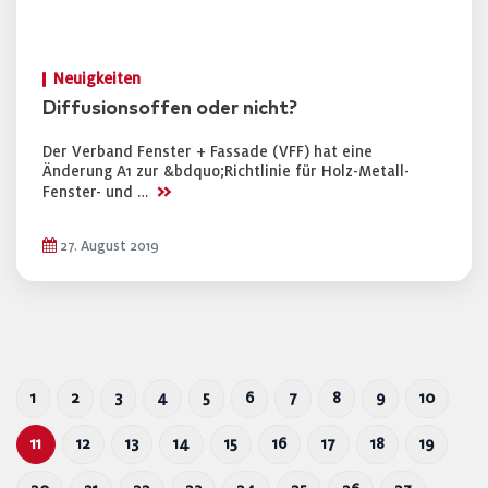
Neuigkeiten
Diffusionsoffen oder nicht?
Der Verband Fenster + Fassade (VFF) hat eine
Änderung A1 zur &bdquo;Richtlinie für Holz-Metall-
>>
Fenster- und …
27. August 2019
1
2
3
4
5
6
7
8
9
10
11
12
13
14
15
16
17
18
19