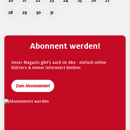
20
21
22
23
24
25
26
27
28
29
30
31
Abonnent werden!
Unser Magazin gibt's auch im Abo - einfach online
blättern & immer informiert bleiben.
Zum Abonnement