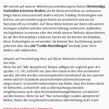
Telefon: +49 (0)711 2585563-0
Wir nutzen auf unserer Website personenbezogene Daten (
Notwendige,
Statistiken & Externe Medien
) um Ihr Benutzererlebnis zu verbessern.
Einige davon sind essenziell, andere nutzen Tracking-Technologien von
E-Mail:
info@bauelemente-bau.eu
Dritten, um personenbezogene Daten zu verarbeiten und um ein
Nutzerprofil zu erstellen. Auf diese Weise können wir Ihnen relevantere
Unternehmen
Anzeigen schalten und Ihre Interneterfahrung verbessern. Außerdem,
um Ergebnisse zu messen oder den Inhalt unserer Website abzustimmen.
Da wir Ihre Privatsphäre schätzen, bitten wir Sie hiermit um Erlaubnis,
Impressum
diese Technologien zu verwenden. Sie können Ihre Zustimmung später
jederzeit über den
Link "Cookie-Einstellungen"
am Ende jeder Seite
ändern oder widerrufen.
Datenschutz
Hinweis auf Verarbeitung Ihrer auf dieser Webseite erhobenen Daten in
den USA:
Wenn Sie auf "Alle akzeptieren" klicken, willigen Sie zugleich gem. Art.
Cookie-Einstellungen
49 Abs. 1 S. 1 lit. a DSGVO ein, dass Ihre Daten in den USA verarbeitet
werden. Die USA werden vom Europäischen Gerichtshof als ein Land mit
einem nach EU-Standards unzureichendem Datenschutzniveau
AGB
eingeschätzt. Es besteht insbesondere das Risiko, dass Ihre Daten durch
US-Behörden, zu Kontroll- und zu Überwachungszwecken,
möglicherweise auch ohne Rechtsbehelfsmöglichkeiten, verarbeitet
werden können. Wenn Sie auf "Nur notwendige Cookies akzeptieren"
klicken, findet die vorgehend beschriebene Übermittlung nicht statt.
© Verlag für Fachpublizistik GmbH
Datenschutzerklärung
|
Impressum