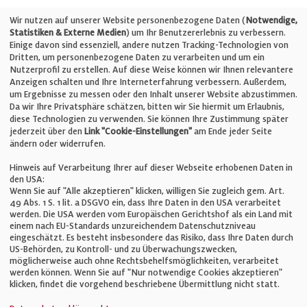
Telefon: +49 (0)711 2585563-0
Wir nutzen auf unserer Website personenbezogene Daten (
Notwendige,
Statistiken & Externe Medien
) um Ihr Benutzererlebnis zu verbessern.
Einige davon sind essenziell, andere nutzen Tracking-Technologien von
E-Mail:
info@bauelemente-bau.eu
Dritten, um personenbezogene Daten zu verarbeiten und um ein
Nutzerprofil zu erstellen. Auf diese Weise können wir Ihnen relevantere
Unternehmen
Anzeigen schalten und Ihre Interneterfahrung verbessern. Außerdem,
um Ergebnisse zu messen oder den Inhalt unserer Website abzustimmen.
Da wir Ihre Privatsphäre schätzen, bitten wir Sie hiermit um Erlaubnis,
Impressum
diese Technologien zu verwenden. Sie können Ihre Zustimmung später
jederzeit über den
Link "Cookie-Einstellungen"
am Ende jeder Seite
ändern oder widerrufen.
Datenschutz
Hinweis auf Verarbeitung Ihrer auf dieser Webseite erhobenen Daten in
den USA:
Wenn Sie auf "Alle akzeptieren" klicken, willigen Sie zugleich gem. Art.
Cookie-Einstellungen
49 Abs. 1 S. 1 lit. a DSGVO ein, dass Ihre Daten in den USA verarbeitet
werden. Die USA werden vom Europäischen Gerichtshof als ein Land mit
einem nach EU-Standards unzureichendem Datenschutzniveau
AGB
eingeschätzt. Es besteht insbesondere das Risiko, dass Ihre Daten durch
US-Behörden, zu Kontroll- und zu Überwachungszwecken,
möglicherweise auch ohne Rechtsbehelfsmöglichkeiten, verarbeitet
werden können. Wenn Sie auf "Nur notwendige Cookies akzeptieren"
klicken, findet die vorgehend beschriebene Übermittlung nicht statt.
© Verlag für Fachpublizistik GmbH