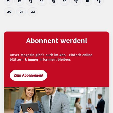
11
12
13
14
15
16
17
18
19
20
21
22
Abonnent werden!
Unser Magazin gibt's auch im Abo - einfach online
blättern & immer informiert bleiben.
Zum Abonnement